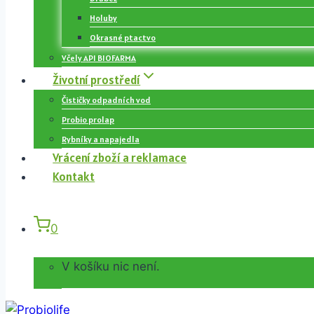
Holuby
Okrasné ptactvo
Včely API BIOFARMA
Životní prostředí
Čističky odpadních vod
Probio prolap
Rybníky a napajedla
Vrácení zboží a reklamace
Kontakt
0
V košíku nic není.