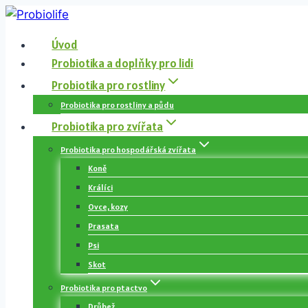
Přeskočit
na
Úvod
obsah
Probiotika a doplňky pro lidi
Probiotika pro rostliny
Probiotika pro rostliny a půdu
Probiotika pro zvířata
Probiotika pro hospodářská zvířata
Koně
Králíci
Ovce, kozy
Prasata
Psi
Skot
Probiotika pro ptactvo
Drůbež