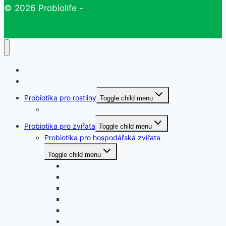
© 2026 Probiolife -
Úvod
Probiotika a doplňky pro lidi
Probiotika pro rostliny
Toggle child menu
Probiotika pro rostliny a půdu
Probiotika pro zvířata
Toggle child menu
Probiotika pro hospodářská zvířata
Toggle child menu
Koně
Králíci
Ovce, kozy
Prasata
Psi
Skot