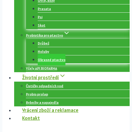
Ovce, kozy
Prasata
Psi
Skot
Probiotika pro ptactvo
Drůbež
Holuby
Okrasné ptactvo
Včely API BIOFARMA
Životní prostředí
Čističky odpadních vod
Probio prolap
Rybníky a napajedla
Vrácení zboží a reklamace
Kontakt