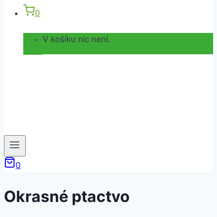
0
V košíku nic není.
0
Okrasné ptactvo