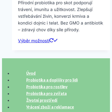
Přírodní probiotika pro skot podporují
270,00 Kč
trávení, imunitu a užitkovost. Zlepšují
až
vstřebávání živin, konverzi krmiva a
1000,00 Kč
kondici dojnic i telat. Bez GMO a antibiotik
– zdravý chov díky síle přírody.
Tento
Výběr možností
produkt
má
více
variant.
Úvod
Možnosti
Probiotika a doplňky pro lidi
lze
Probiotika pro rostliny
vybrat
Probiotika pro zvířata
na
Životní prostředí
stránce
Vrácení zboží a reklamace
produktu