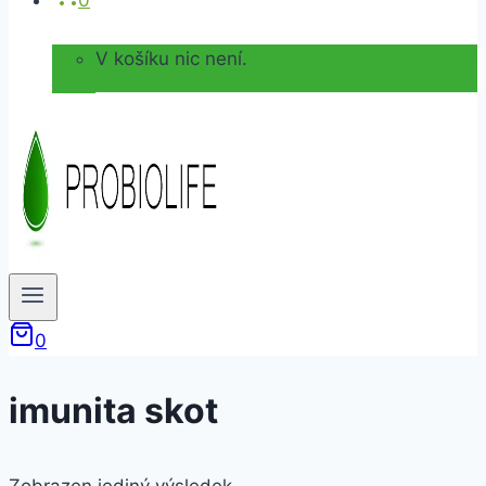
0
V košíku nic není.
0
imunita skot
Zobrazen jediný výsledek