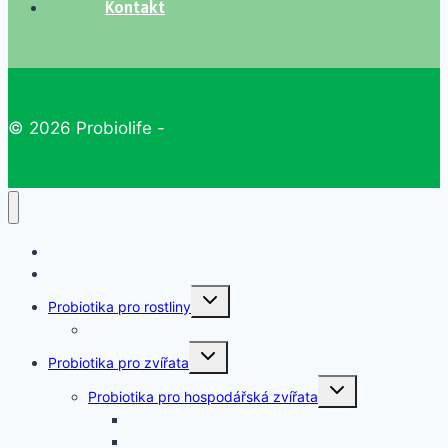
Kontakt
© 2026 Probiolife -
Úvod
Probiotika a doplňky pro lidi
Toggle
Probiotika pro rostliny
child
menu
Probiotika pro rostliny a půdu
Toggle
Probiotika pro zvířata
child
menu
Toggle
Probiotika pro hospodářská zvířata
child
menu
Koně
Králíci