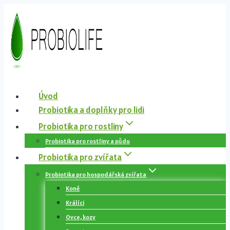
Přeskočit
na
obsah
Úvod
Probiotika a doplňky pro lidi
Probiotika pro rostliny
Probiotika pro rostliny a půdu
Probiotika pro zvířata
Probiotika pro hospodářská zvířata
Koně
Králíci
Ovce, kozy