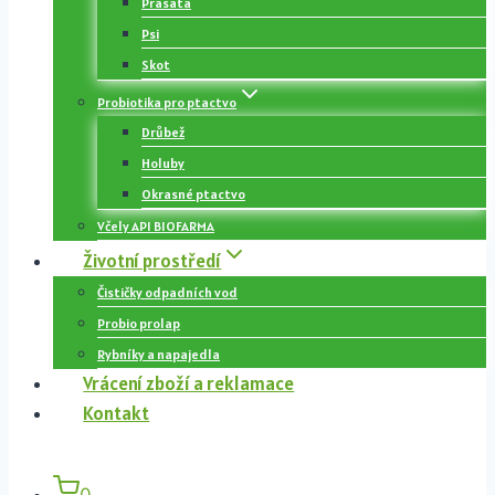
Prasata
Psi
Skot
Probiotika pro ptactvo
Drůbež
Holuby
Okrasné ptactvo
Včely API BIOFARMA
Životní prostředí
Čističky odpadních vod
Probio prolap
Rybníky a napajedla
Vrácení zboží a reklamace
Kontakt