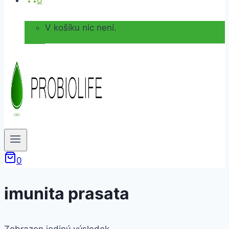
0
V košíku nic není.
0
imunita prasata
Zobrazen jediný výsledek