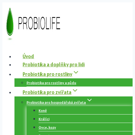
Přeskočit
na
obsah
Úvod
Probiotika a doplňky pro lidi
Probiotika pro rostliny
Probiotika pro rostliny a půdu
Probiotika pro zvířata
Probiotika pro hospodářská zvířata
Koně
Králíci
Ovce, kozy