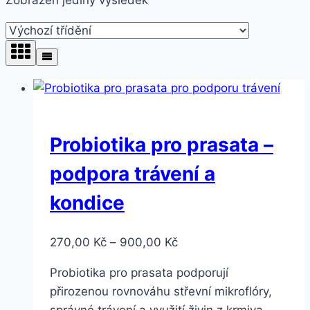
Probiotika pro prasata –
podpora trávení a
kondice
Rozpětí
270,00
Kč
–
900,00
Kč
cen:
Probiotika pro prasata podporují
270,00 Kč
přirozenou rovnováhu střevní mikroflóry,
až