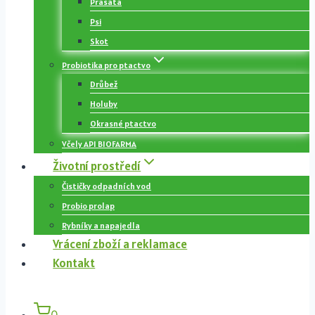
Prasata
Psi
Skot
Probiotika pro ptactvo
Drůbež
Holuby
Okrasné ptactvo
Včely API BIOFARMA
Životní prostředí
Čističky odpadních vod
Probio prolap
Rybníky a napajedla
Vrácení zboží a reklamace
Kontakt