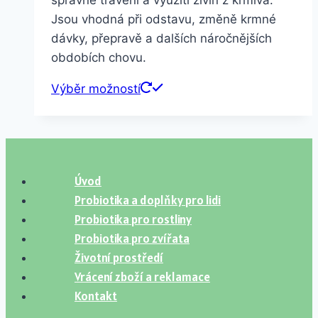
správné trávení a využití živin z krmiva.
900,00 Kč
Jsou vhodná při odstavu, změně krmné
dávky, přepravě a dalších náročnějších
obdobích chovu.
Tento
Výběr možností
produkt
má
více
variant.
Úvod
Možnosti
Probiotika a doplňky pro lidi
lze
Probiotika pro rostliny
vybrat
Probiotika pro zvířata
na
Životní prostředí
stránce
Vrácení zboží a reklamace
produktu
Kontakt