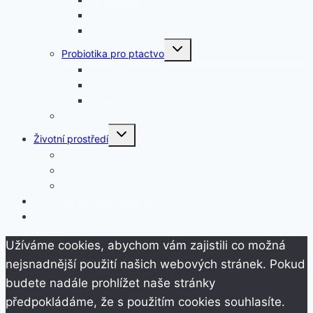
Psi
Skot
Toggle
Probiotika pro ptactvo
child
menu
Drůbež
Holuby
Okrasné ptactvo
Včely API BIOFARMA
Toggle
Životní prostředí
child
menu
Čističky odpadních vod
Probio prolap
Rybníky a napajedla
Vrácení zboží a reklamace
Kontakt
Užíváme cookies, abychom vám zajistili co možná
nejsnadnější použití našich webových stránek. Pokud
budete nadále prohlížet naše stránky
předpokládáme, že s použitím cookies souhlasíte.